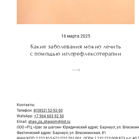
16 марта 2025
Какие заболевания можно лечить
с помощью иглорефлексотерапии
Контакты:
Телефон:
8(3852) 52-92-50
WatsApp:
+7 964 603 92 50
Email:
shag_za_shagom@list.ru
ООО «РЦ «Шаг за шагом» Юридический адрес: Барнаул, ул. Власихин
Фактический адрес: Барнаул, ул. Власихинская, 81
ИНН/КПП 2 222 815 671/222 201 001; ОГРН 1 132 223 008 873 р/с 40 7