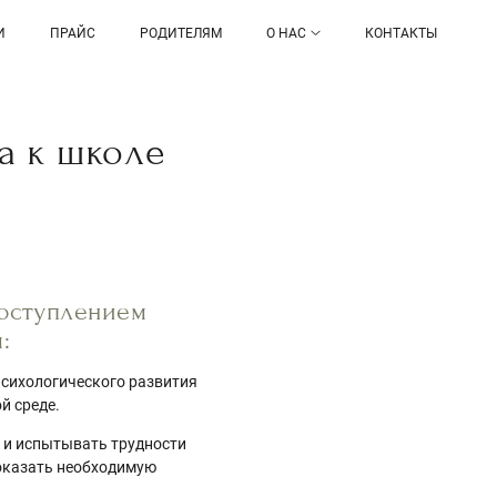
И
ПРАЙС
РОДИТЕЛЯМ
О НАС
КОНТАКТЫ
а к школе
поступлением
:
психологического развития
й среде.
в и испытывать трудности
 оказать необходимую